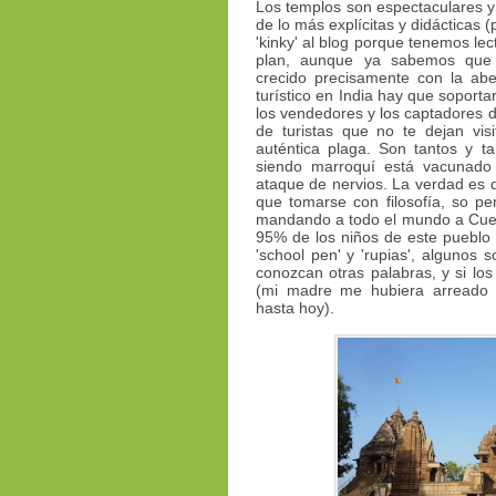
Los templos son espectaculares y 
de lo más explícitas y didácticas 
'kinky' al blog porque tenemos le
plan, aunque ya sabemos que
crecido precisamente con la abe
turístico en India hay que soporta
los vendedores y los captadores d
de turistas que no te dejan visi
auténtica plaga. Son tantos y t
siendo marroquí está vacunado 
ataque de nervios. La verdad es q
que tomarse con filosofía, so p
mandando a todo el mundo a Cuen
95% de los niños de este pueblo s
'school pen' y 'rupias', alguno
conozcan otras palabras, y si lo
(mi madre me hubiera arreado 
hasta hoy).