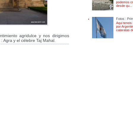
podemos cr
desde qu...
Fotos : Pri
Aqui teneis
por Argenti
cataratas d
timiento agridulce y nos dirigimos
 : Agra y el célebre Taj Mahal.
vuelta la mundo viage
Perou Chili Nle Zélan
Kong Macao Inde Thai
Indonésie Israel Pales
itinéraire budget bill
Backpacking around 
Aires Puerto Iguazú 
Baños Riobamba Cue
Arequipa Cabanocon
Puno Copacabana La 
Pedro de Atacama Sa
Bariloche Trelew Cala
Natales Ushuaia Tier
Valparaíso Patagonia
Island Ile de paques 
Christchurch mt Cook
Queenstown Wanaka 
Punakaiki Takaka Pic