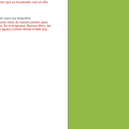
eer que ya ha pasado casi un año
mer paso por Argentina
 unas fotos de nuestro primer paso
na. En el programa, Buenos Aires, las
e Iguazu (vistas desde el lado arg...
 Argentine Equateur Bolivie
de Australie Philippines Hong
lande Malaisie Singapour
tine Jordanie conseil
et d'avion oneworld explorer
the world London Buenos
Galápagos Quito Otavalo
nca Puerto López Lima
de Cuzco Machu Picchu
Paz Sucre Potosi Uyuni San
lta Córdoba San Carlos de
fate El Chaltén Puerto
ra del Fuego Punta Arenas
 Patagonie Santiago Easter
Rapa nui Auckland Twizel
 Te Anau Milford Sound
Arrowtown Franz Josef
ton Napier Rotorua Whitianga