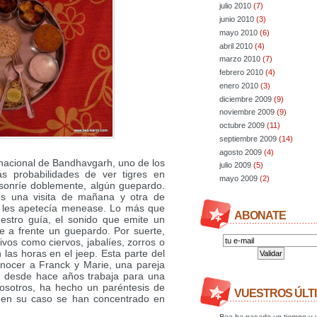
julio 2010
(7)
junio 2010
(3)
mayo 2010
(6)
abril 2010
(4)
marzo 2010
(7)
febrero 2010
(4)
enero 2010
(3)
diciembre 2009
(9)
noviembre 2009
(9)
octubre 2009
(11)
septiembre 2009
(14)
agosto 2009
(4)
 nacional de Bandhavgarh, uno de los
julio 2009
(5)
s probabilidades de ver tigres en
mayo 2009
(2)
te sonríe doblemente, algún guepardo.
os una visita de mañana y otra de
no les apetecía menease. Lo más que
ABONATE
estro guía, el sonido que emite un
e a frente un guepardo. Por suerte,
vos como ciervos, jabalíes, zorros o
las horas en el jeep. Esta parte del
onocer a Franck y Marie, una pareja
e desde hace años trabaja para una
sotros, ha hecho un paréntesis de
VUESTROS ÚLT
 en su caso se han concentrado en
Bea ha pasado un tiempo y v