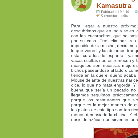
Kamasutra
Publicado el 9.4.10
Categorías :
India
Para llegar a nuestro próximo
descubrimos que en India se es i
con las cucarachas, que se pa
por su casa. Tras eliminar tre
imposible de la misión, decidimos
lo que vieres' y las dejamos tran
estar curados de espanto : ya ni 
vacas sueltas nos estremecen y 
mosquitos son nuestras mejore
bichos paseándose al lado o com
tienda en la que el dueño acaba 
Mouse delante de nuestras naric
dice, lo que no mata engorda. Y
buena que sería un pecado no 
llegamos seguimos prácticament
porque los restaurantes que s
porque es la mejor manera de evi
los platos de este tipo son tan r
menos demasiado la chicha. Y el
dosis de azúcar que sirven es una 