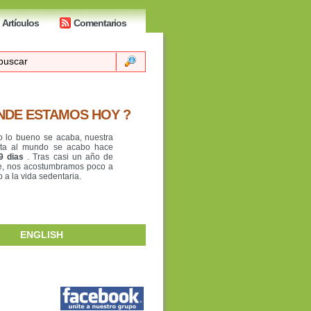
Artículos
Comentarios
NDE ESTAMOS HOY ?
o lo bueno se acaba, nuestra
lta al mundo se acabo hace
9 dias
. Tras casi un año de
je, nos acostumbramos poco a
 a la vida sedentaria.
ENGLISH
O