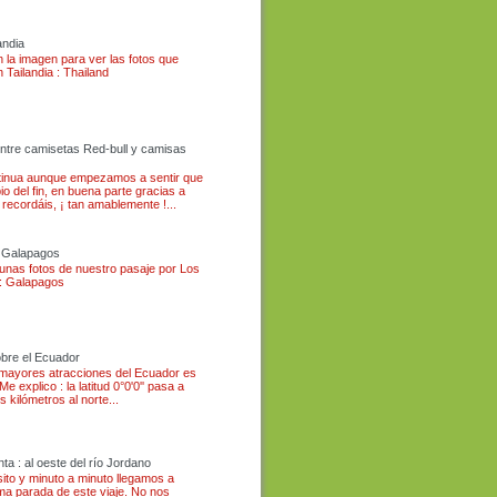
andia
n la imagen para ver las fotos que
Tailandia : Thailand
 entre camisetas Red-bull y camisas
ntinua aunque empezamos a sentir que
pio del fin, en buena parte gracias a
 recordáis, ¡ tan amablemente !...
s Galapagos
 unas fotos de nuestro pasaje por Los
: Galapagos
bre el Ecuador
 mayores atracciones del Ecuador es
Me explico : la latitud 0°0'0'' pasa a
 kilómetros al norte...
nta : al oeste del río Jordano
sito y minuto a minuto llegamos a
ima parada de este viaje. No nos