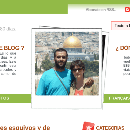
Abonate en RSS...
80 días.
. .
E BLOG ?
¿ DÓ
 Es lo que
 días y a
Tod
íses. Este
vue
rtir esta
585
rtículos y
via
í como de
poco
OTOS
FRANÇAIS
CONTACT
gres esquivos y de
CATEGORIAS