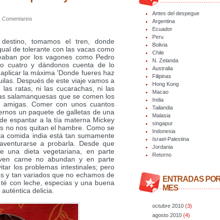
Antes del despegue
Comentarios
Argentina
Ecuador
Peru
 destino, tomamos el tren, donde
Bolivia
gual de tolerante con las vacas como
Chile
seaban por los vagones como Pedro
N. Zelanda
s o cuatro y dándonos cuenta de lo
Australia
 aplicar la máxima 'Donde fueres haz
Filipinas
quilas. Después de este viaje vamos a
Hong Kong
las ratas, ni las cucarachas, ni las
Macao
las salamanquesas que se comen los
India
s amigas. Comer con unos cuantos
Tailandia
ernos un paquete de galletas de una
Malasia
de espantar a la tía materna Mickey
singapur
es no nos quitan el hambre. Como se
Indonesia
 la comida india está tan sumamente
Israel-Palestina
aventurarse a probarla. Desde que
Jordania
e una dieta vegetariana, en parte
Retorno
irven carne no abundan y en parte
tar los problemas intestinales; pero
icos y tan variados que no echamos de
ENTRADAS PO
 té con leche, especias y una buena
MES
auténtica delicia.
octubre 2010
(3)
agosto 2010
(4)