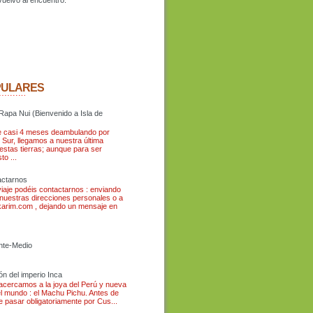
PULARES
Rapa Nui (Bienvenido a Isla de
 casi 4 meses deambulando por
 Sur, llegamos a nuestra última
estas tierras; aunque para ser
to ...
ctarnos
viaje podéis contactarnos : enviando
 nuestras direcciones personales o a
arim.com , dejando un mensaje en
ente-Medio
ón del imperio Inca
 acercamos a la joya del Perú y nueva
el mundo : el Machu Pichu. Antes de
ue pasar obligatoriamente por Cus...