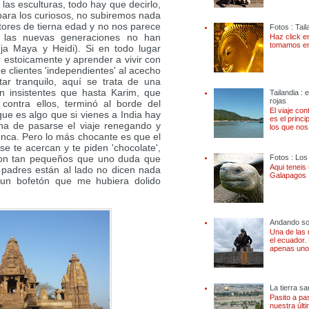
las esculturas, todo hay que decirlo,
(para los curiosos, no subiremos nada
ctores de tierna edad y no nos parece
Fotos : Tail
 las nuevas generaciones no han
Haz click e
tomamos en 
ja Maya y Heidi). Si en todo lugar
r estoicamente y aprender a vivir con
e clientes 'independientes' al acecho
tar tranquilo, aquí se trata de una
an insistentes que hasta Karim, que
Tailandia :
rojas
contra ellos, terminó al borde del
El viaje co
ue es algo que si vienes a India hay
es el princi
ena de pasarse el viaje renegando y
los que nos
ca. Pero lo más chocante es que el
e te acercan y te piden 'chocolate',
Fotos : Lo
s son tan pequeños que uno duda que
Aqui teneis
s padres están al lado no dicen nada
Galapagos 
un bofetón que me hubiera dolido
Andando so
Una de las
el ecuador. 
apenas unos
La tierra sa
Pasito a pa
nuestra últ