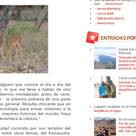
vue...
- Anonymous
- taceyrabenberg
- zarrysadek
- fabyannahcaiazza
- Anonymous
ENTRADAS PO
Iorana koe 
Pascua)
Después de
América del
parada por 
precisos, es
Como conta
Durante el 
alguien que conoce el día a día del
un e-mail a
, lo que me lleva a hablar de otro
blog@bea-k
e...
bernos mentalizado antes de venir,
r : la extrema pobreza de una parte
iene general. Resulta chocante que en
Lugares visitados en el Ori
ecnología para enviar misiones a la
Amplificar el mapa
5 mayores fortunas del mundo, haya
levantara la cabeza !.
En el coraz
Por fin nos
maravilla d
iudad conocida por sus templos del
ello, hay q
, entre otros temas, del Kamasutra.