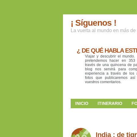
¡ Síguenos !
La vuelta al mundo en más de 
¿ DE QUÉ HABLA EST
Viajar y descubrir el mundo.
pretendemos hacer en 353
través de una quincena de pa
blog nos servirá para compa
experiencia a través de los a
fotos que publicaremos as
vuestros comentarios.
INICIO
ITINERARIO
F
India : de ti