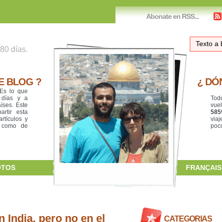
Abonate en RSS...
80 días.
. .
E BLOG ?
¿ DÓ
 Es lo que
 días y a
Tod
íses. Este
vue
rtir esta
585
rtículos y
via
í como de
poco
OTOS
FRANÇAIS
CONTACT
 India, pero no en el
CATEGORIAS