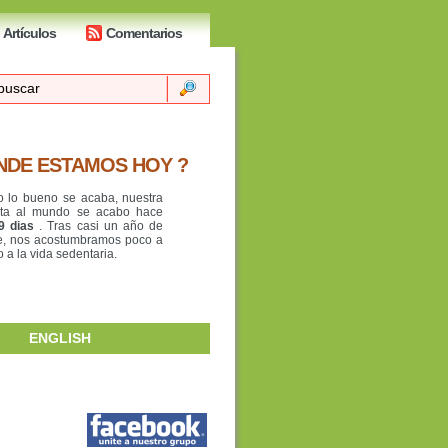
Artículos
Comentarios
NDE ESTAMOS HOY ?
o lo bueno se acaba, nuestra
lta al mundo se acabo hace
9 dias
. Tras casi un año de
je, nos acostumbramos poco a
 a la vida sedentaria.
ENGLISH
O