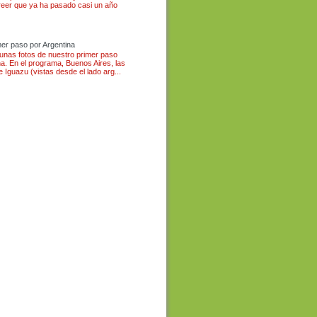
eer que ya ha pasado casi un año
mer paso por Argentina
 unas fotos de nuestro primer paso
na. En el programa, Buenos Aires, las
e Iguazu (vistas desde el lado arg...
 Argentine Equateur Bolivie
de Australie Philippines Hong
lande Malaisie Singapour
tine Jordanie conseil
et d'avion oneworld explorer
the world London Buenos
Galápagos Quito Otavalo
nca Puerto López Lima
de Cuzco Machu Picchu
Paz Sucre Potosi Uyuni San
lta Córdoba San Carlos de
fate El Chaltén Puerto
ra del Fuego Punta Arenas
 Patagonie Santiago Easter
Rapa nui Auckland Twizel
 Te Anau Milford Sound
Arrowtown Franz Josef
ton Napier Rotorua Whitianga