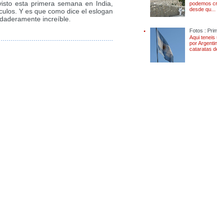
visto esta primera semana en India,
podemos cr
desde qu...
ículos. Y es que como dice el eslogan
erdaderamente increíble.
Fotos : Pri
Aqui teneis
por Argenti
cataratas d
vuelta la mundo viage
Perou Chili Nle Zélan
Kong Macao Inde Thai
Indonésie Israel Pales
itinéraire budget bill
Backpacking around 
Aires Puerto Iguazú 
Baños Riobamba Cue
Arequipa Cabanocon
Puno Copacabana La 
Pedro de Atacama Sa
Bariloche Trelew Cala
Natales Ushuaia Tier
Valparaíso Patagonia
Island Ile de paques 
Christchurch mt Cook
Queenstown Wanaka 
Punakaiki Takaka Pic