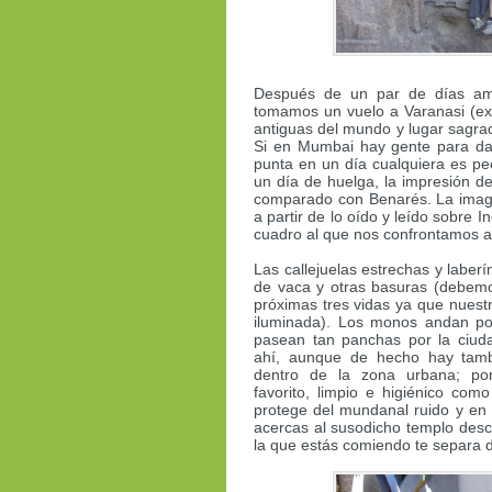
Después de un par de días am
tomamos un vuelo a Varanasi (ex
antiguas del mundo y lugar sagrad
Si en Mumbai hay gente para da
punta en un día cualquiera es pe
un día de huelga, la impresión 
comparado con Benarés. La ima
a partir de lo oído y leído sobre 
cuadro al que nos confrontamos al
Las callejuelas estrechas y laber
de vaca y otras basuras (debem
próximas tres vidas ya que nuestr
iluminada). Los monos andan por
pasean tan panchas por la ciud
ahí, aunque de hecho hay tamb
dentro de la zona urbana; por
favorito, limpio e higiénico com
protege del mundanal ruido y en 
acercas al susodicho templo desc
la que estás comiendo te separa d