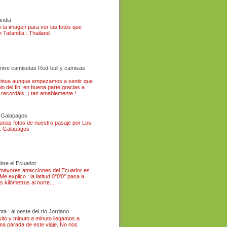
andia
n la imagen para ver las fotos que
Tailandia : Thailand
 entre camisetas Red-bull y camisas
ntinua aunque empezamos a sentir que
pio del fin, en buena parte gracias a
 recordáis, ¡ tan amablemente !...
s Galapagos
 unas fotos de nuestro pasaje por Los
: Galapagos
bre el Ecuador
 mayores atracciones del Ecuador es
Me explico : la latitud 0°0'0'' pasa a
 kilómetros al norte...
nta : al oeste del río Jordano
sito y minuto a minuto llegamos a
ima parada de este viaje. No nos