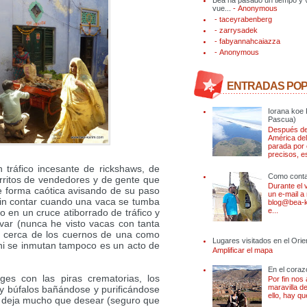
vue...
- Anonymous
- taceyrabenberg
- zarrysadek
- fabyannahcaiazza
- Anonymous
ENTRADAS PO
Iorana koe 
Pascua)
Después de
América del
parada por 
precisos, es
 tráfico incesante de rickshaws, de
Como conta
arritos de vendedores y de gente que
Durante el 
de forma caótica avisando de su paso
un e-mail a
sin contar cuando una vaca se tumba
blog@bea-k
e...
 o en un cruce atiborrado de tráfico y
var (nunca he visto vacas con tanta
n cerca de los cuernos de una como
Lugares visitados en el Ori
 ni se inmutan tampoco es un acto de
Amplificar el mapa
En el coraz
ges con las piras crematorias, los
Por fin nos
maravilla d
 y búfalos bañándose y purificándose
ello, hay q
 deja mucho que desear (seguro que