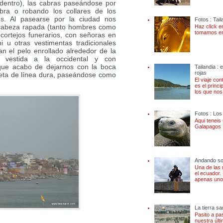
dentro), las cabras paseándose por
bra o robando los collares de los
es. Al pasearse por la ciudad nos
Fotos : Tail
 cabeza rapada (tanto hombres como
Haz click e
tomamos en 
cortejos funerarios, con señoras en
i u otras vestimentas tradicionales
an el pelo enrollado alrededor de la
 vestida a la occidental y con
que acabo de dejarnos con la boca
Tailandia :
rojas
ceta de línea dura, paseándose como
El viaje co
es el princi
los que nos
Fotos : Lo
Aqui teneis
Galapagos 
Andando so
Una de las
el ecuador. 
apenas unos
La tierra sa
Pasito a pa
nuestra últ