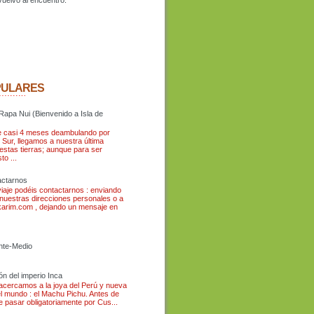
PULARES
Rapa Nui (Bienvenido a Isla de
 casi 4 meses deambulando por
 Sur, llegamos a nuestra última
estas tierras; aunque para ser
to ...
ctarnos
viaje podéis contactarnos : enviando
 nuestras direcciones personales o a
arim.com , dejando un mensaje en
ente-Medio
ón del imperio Inca
 acercamos a la joya del Perú y nueva
el mundo : el Machu Pichu. Antes de
ue pasar obligatoriamente por Cus...