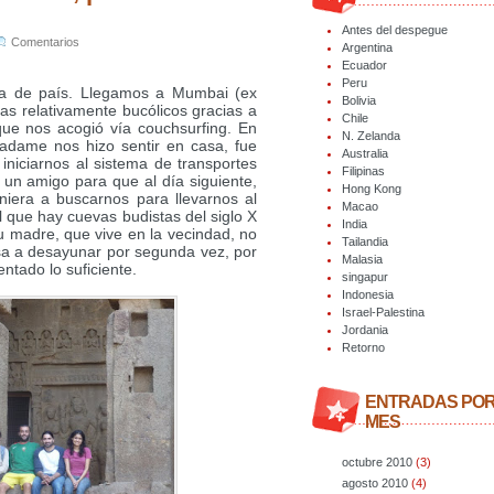
Antes del despegue
Comentarios
Argentina
Ecuador
Peru
ra de país. Llegamos a Mumbai (ex
Bolivia
 relativamente bucólicos gracias a
Chile
que nos acogió vía couchsurfing. En
N. Zelanda
adame nos hizo sentir en casa, fue
Australia
 iniciarnos al sistema de transportes
Filipinas
un amigo para que al día siguiente,
Hong Kong
niera a buscarnos para llevarnos al
Macao
l que hay cuevas budistas del siglo X
India
u madre, que vive en la vecindad, no
Tailandia
a a desayunar por segunda vez, por
Malasia
ntado lo suficiente.
singapur
Indonesia
Israel-Palestina
Jordania
Retorno
ENTRADAS PO
MES
octubre 2010
(3)
agosto 2010
(4)