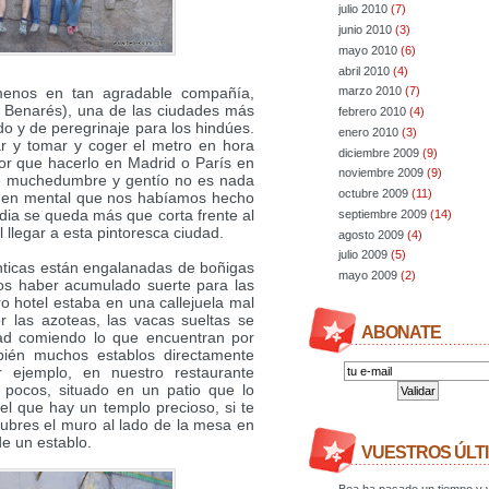
julio 2010
(7)
junio 2010
(3)
mayo 2010
(6)
abril 2010
(4)
enos en tan agradable compañía,
marzo 2010
(7)
 Benarés), una de las ciudades más
febrero 2010
(4)
o y de peregrinaje para los hindúes.
enero 2010
(3)
r y tomar y coger el metro en hora
diciembre 2009
(9)
or que hacerlo en Madrid o París en
noviembre 2009
(9)
de muchedumbre y gentío no es nada
octubre 2009
(11)
gen mental que nos habíamos hecho
India se queda más que corta frente al
septiembre 2009
(14)
 llegar a esta pintoresca ciudad.
agosto 2009
(4)
julio 2009
(5)
ínticas están engalanadas de boñigas
mayo 2009
(2)
os haber acumulado suerte para las
o hotel estaba en una callejuela mal
 las azoteas, las vacas sueltas se
ABONATE
ad comiendo lo que encuentran por
ién muchos establos directamente
 ejemplo, en nuestro restaurante
o pocos, situado en un patio que lo
el que hay un templo precioso, si te
ubres el muro al lado de la mesa en
e un establo.
VUESTROS ÚLT
Bea ha pasado un tiempo y v